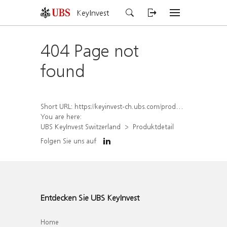
KeyInvest
404 Page not
found
Short URL:
https://keyinvest-ch.ubs.com/produkt/detail/index/isin/CH1567392951
You are here:
UBS KeyInvest Switzerland
Produktdetail
Folgen Sie uns auf
Entdecken Sie UBS KeyInvest
Home