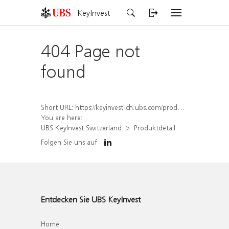
KeyInvest
404 Page not
found
Short URL:
https://keyinvest-ch.ubs.com/produkt/detail/index/isin/CH1567394783
You are here:
UBS KeyInvest Switzerland
Produktdetail
Folgen Sie uns auf
Entdecken Sie UBS KeyInvest
Home