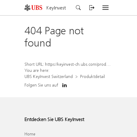
KeyInvest
404 Page not
found
Short URL:
https://keyinvest-ch.ubs.com/produkt/detail/index/isin/CH1567395061
You are here:
UBS KeyInvest Switzerland
Produktdetail
Folgen Sie uns auf
Entdecken Sie UBS KeyInvest
Home