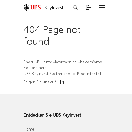
KeyInvest
404 Page not
found
Short URL:
https://keyinvest-ch.ubs.com/produkt/detail/index/isin/CH1567395798
You are here:
UBS KeyInvest Switzerland
Produktdetail
Folgen Sie uns auf
Entdecken Sie UBS KeyInvest
Home