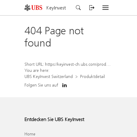
KeyInvest
404 Page not
found
Short URL:
https://keyinvest-ch.ubs.com/produkt/detail/index/isin/CH1567395905
You are here:
UBS KeyInvest Switzerland
Produktdetail
Folgen Sie uns auf
Entdecken Sie UBS KeyInvest
Home