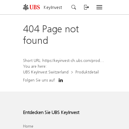
KeyInvest
404 Page not
found
Short URL:
https://keyinvest-ch.ubs.com/produkt/detail/index/isin/CH1567396358
You are here:
UBS KeyInvest Switzerland
Produktdetail
Folgen Sie uns auf
Entdecken Sie UBS KeyInvest
Home