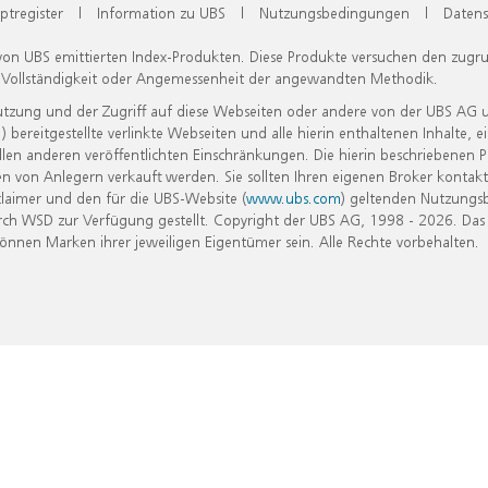
ptregister
|
Information zu UBS
|
Nutzungsbedingungen
|
Datens
 von UBS emittierten Index-Produkten. Diese Produkte versuchen den zugr
, Vollständigkeit oder Angemessenheit der angewandten Methodik.
Nutzung und der Zugriff auf diese Webseiten oder andere von der UBS AG 
eitgestellte verlinkte Webseiten und alle hierin enthaltenen Inhalte, e
allen anderen veröffentlichten Einschränkungen. Die hierin beschriebenen
n von Anlegern verkauft werden. Sie sollten Ihren eigenen Broker kontakt
laimer und den für die UBS-Website (
www.ubs.com
) geltenden Nutzungs
h WSD zur Verfügung gestellt. Copyright der UBS AG, 1998 - 2026. Das
nen Marken ihrer jeweiligen Eigentümer sein. Alle Rechte vorbehalten.