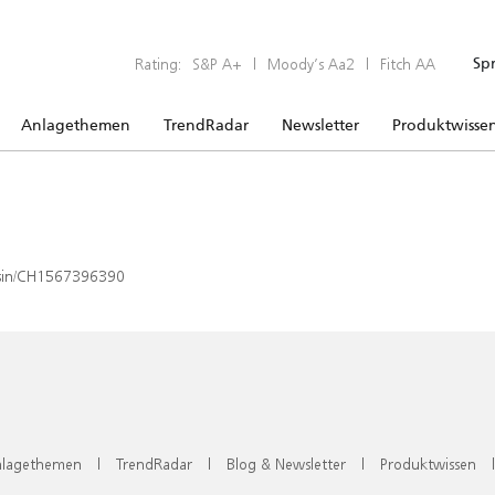
Rating:
S&P A+
|
Moody’s Aa2
|
Fitch AA
Sp
Anlagethemen
TrendRadar
Newsletter
Produktwisse
x/isin/CH1567396390
lagethemen
|
TrendRadar
|
Blog & Newsletter
|
Produktwissen
|