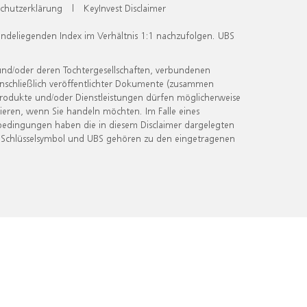
chutzerklärung
|
KeyInvest Disclaimer
undeliegenden Index im Verhältnis 1:1 nachzufolgen. UBS
und/oder deren Tochtergesellschaften, verbundenen
inschließlich veröffentlichter Dokumente (zusammen
 Produkte und/oder Dienstleistungen dürfen möglicherweise
ieren, wenn Sie handeln möchten. Im Falle eines
bedingungen haben die in diesem Disclaimer dargelegten
 Schlüsselsymbol und UBS gehören zu den eingetragenen