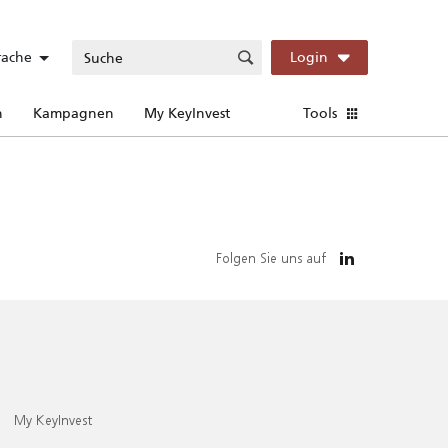
rache
Login
n
Kampagnen
My KeyInvest
Tools
Folgen Sie uns auf
My KeyInvest