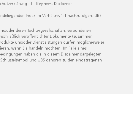
chutzerklärung
|
KeyInvest Disclaimer
undeliegenden Index im Verhältnis 1:1 nachzufolgen. UBS
und/oder deren Tochtergesellschaften, verbundenen
inschließlich veröffentlichter Dokumente (zusammen
 Produkte und/oder Dienstleistungen dürfen möglicherweise
ieren, wenn Sie handeln möchten. Im Falle eines
bedingungen haben die in diesem Disclaimer dargelegten
 Schlüsselsymbol und UBS gehören zu den eingetragenen