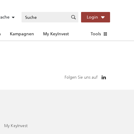
rache
Login
n
Kampagnen
My KeyInvest
Tools
Folgen Sie uns auf
My KeyInvest