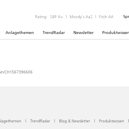
Rating:
S&P A+
|
Moody’s Aa2
|
Fitch AA
Sp
Anlagethemen
TrendRadar
Newsletter
Produktwisse
x/isin/CH1567396606
lagethemen
|
TrendRadar
|
Blog & Newsletter
|
Produktwissen
|