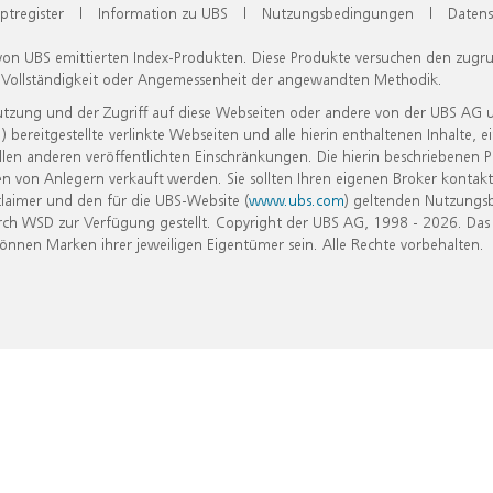
ptregister
|
Information zu UBS
|
Nutzungsbedingungen
|
Datens
 von UBS emittierten Index-Produkten. Diese Produkte versuchen den zugr
, Vollständigkeit oder Angemessenheit der angewandten Methodik.
Nutzung und der Zugriff auf diese Webseiten oder andere von der UBS AG 
eitgestellte verlinkte Webseiten und alle hierin enthaltenen Inhalte, e
allen anderen veröffentlichten Einschränkungen. Die hierin beschriebenen
n von Anlegern verkauft werden. Sie sollten Ihren eigenen Broker kontakt
laimer und den für die UBS-Website (
www.ubs.com
) geltenden Nutzungs
h WSD zur Verfügung gestellt. Copyright der UBS AG, 1998 - 2026. Das
nen Marken ihrer jeweiligen Eigentümer sein. Alle Rechte vorbehalten.