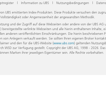
ptregister
|
Information zu UBS
|
Nutzungsbedingungen
|
Datens
 von UBS emittierten Index-Produkten. Diese Produkte versuchen den zugr
, Vollständigkeit oder Angemessenheit der angewandten Methodik.
Nutzung und der Zugriff auf diese Webseiten oder andere von der UBS AG 
eitgestellte verlinkte Webseiten und alle hierin enthaltenen Inhalte, e
allen anderen veröffentlichten Einschränkungen. Die hierin beschriebenen
n von Anlegern verkauft werden. Sie sollten Ihren eigenen Broker kontakt
laimer und den für die UBS-Website (
www.ubs.com
) geltenden Nutzungs
h WSD zur Verfügung gestellt. Copyright der UBS AG, 1998 - 2026. Das
nen Marken ihrer jeweiligen Eigentümer sein. Alle Rechte vorbehalten.