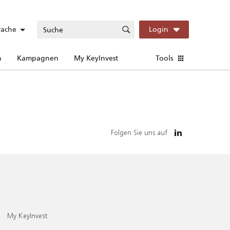
rache
Login
n
Kampagnen
My KeyInvest
Tools
Folgen Sie uns auf
My KeyInvest