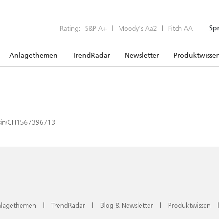
Rating:
S&P A+
|
Moody’s Aa2
|
Fitch AA
Sp
Anlagethemen
TrendRadar
Newsletter
Produktwisse
x/isin/CH1567396713
lagethemen
|
TrendRadar
|
Blog & Newsletter
|
Produktwissen
|