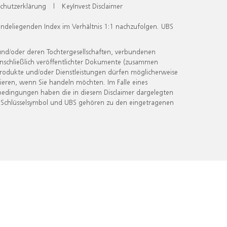
chutzerklärung
|
KeyInvest Disclaimer
undeliegenden Index im Verhältnis 1:1 nachzufolgen. UBS
und/oder deren Tochtergesellschaften, verbundenen
inschließlich veröffentlichter Dokumente (zusammen
 Produkte und/oder Dienstleistungen dürfen möglicherweise
ieren, wenn Sie handeln möchten. Im Falle eines
bedingungen haben die in diesem Disclaimer dargelegten
 Schlüsselsymbol und UBS gehören zu den eingetragenen