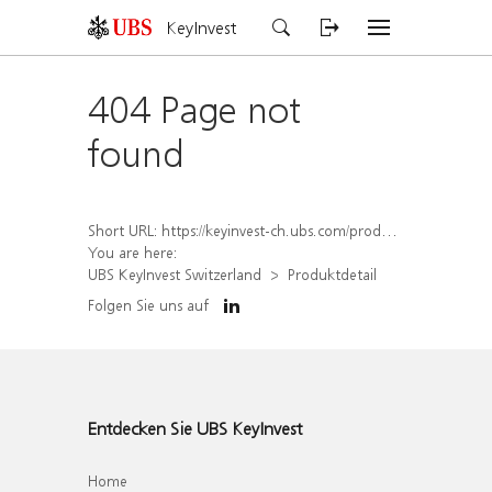
KeyInvest
404 Page not
found
Short URL:
https://keyinvest-ch.ubs.com/produkt/detail/index/isin/CH1567398214
You are here:
UBS KeyInvest Switzerland
Produktdetail
Folgen Sie uns auf
Entdecken Sie UBS KeyInvest
Home