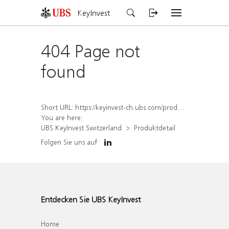
KeyInvest
404 Page not
found
Short URL:
https://keyinvest-ch.ubs.com/produkt/detail/index/isin/CH1567400424
You are here:
UBS KeyInvest Switzerland
Produktdetail
Folgen Sie uns auf
Entdecken Sie UBS KeyInvest
Home