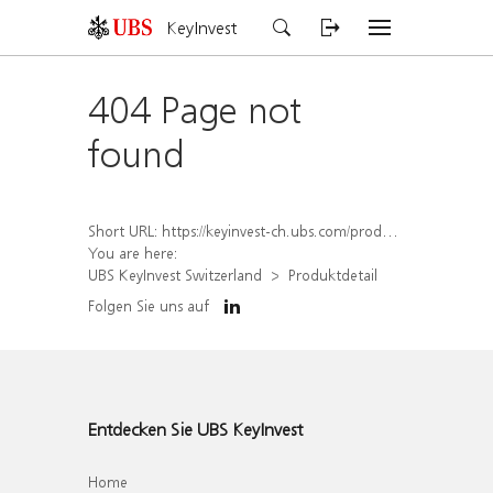
KeyInvest
404 Page not
found
Short URL:
https://keyinvest-ch.ubs.com/produkt/detail/index/isin/CH1567400663
You are here:
UBS KeyInvest Switzerland
Produktdetail
Folgen Sie uns auf
Entdecken Sie UBS KeyInvest
Home