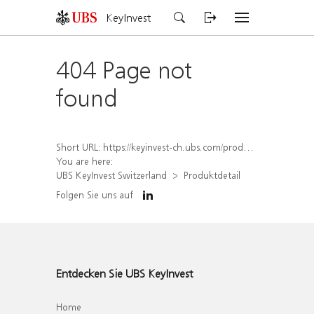
KeyInvest
404 Page not
found
Short URL:
https://keyinvest-ch.ubs.com/produkt/detail/index/isin/CH1567400887
You are here:
UBS KeyInvest Switzerland
Produktdetail
Folgen Sie uns auf
Entdecken Sie UBS KeyInvest
Home