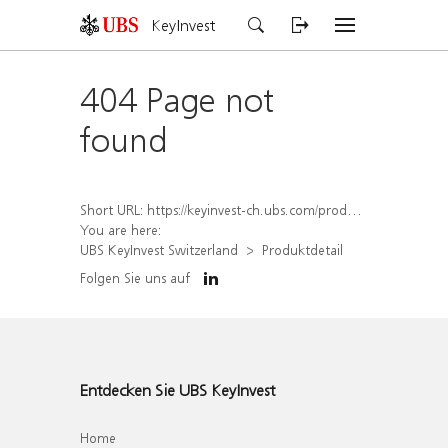
KeyInvest
404 Page not
found
Short URL:
https://keyinvest-ch.ubs.com/produkt/detail/index/isin/CH1567400945
You are here:
UBS KeyInvest Switzerland
Produktdetail
Folgen Sie uns auf
Entdecken Sie UBS KeyInvest
Home