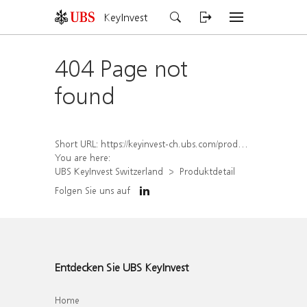
KeyInvest
404 Page not
found
Short URL:
https://keyinvest-ch.ubs.com/produkt/detail/index/isin/CH1567402529
You are here:
UBS KeyInvest Switzerland
Produktdetail
Folgen Sie uns auf
Entdecken Sie UBS KeyInvest
Home