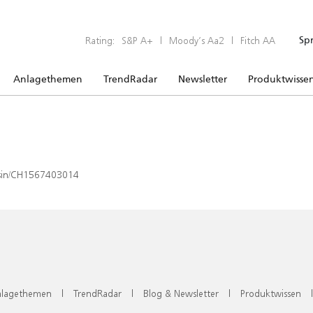
Rating:
S&P A+
|
Moody’s Aa2
|
Fitch AA
Sp
Anlagethemen
TrendRadar
Newsletter
Produktwisse
x/isin/CH1567403014
lagethemen
|
TrendRadar
|
Blog & Newsletter
|
Produktwissen
|