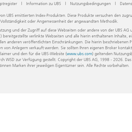
ptregister
|
Information zu UBS
|
Nutzungsbedingungen
|
Datens
 von UBS emittierten Index-Produkten. Diese Produkte versuchen den zugr
, Vollständigkeit oder Angemessenheit der angewandten Methodik.
Nutzung und der Zugriff auf diese Webseiten oder andere von der UBS AG 
eitgestellte verlinkte Webseiten und alle hierin enthaltenen Inhalte, e
allen anderen veröffentlichten Einschränkungen. Die hierin beschriebenen
n von Anlegern verkauft werden. Sie sollten Ihren eigenen Broker kontakt
laimer und den für die UBS-Website (
www.ubs.com
) geltenden Nutzungs
h WSD zur Verfügung gestellt. Copyright der UBS AG, 1998 - 2026. Das
nen Marken ihrer jeweiligen Eigentümer sein. Alle Rechte vorbehalten.