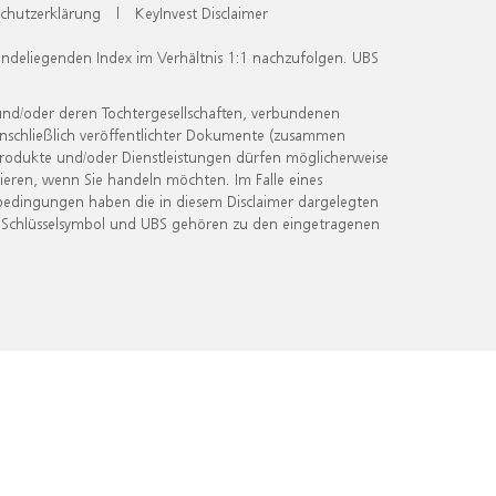
chutzerklärung
|
KeyInvest Disclaimer
undeliegenden Index im Verhältnis 1:1 nachzufolgen. UBS
und/oder deren Tochtergesellschaften, verbundenen
inschließlich veröffentlichter Dokumente (zusammen
 Produkte und/oder Dienstleistungen dürfen möglicherweise
ieren, wenn Sie handeln möchten. Im Falle eines
bedingungen haben die in diesem Disclaimer dargelegten
 Schlüsselsymbol und UBS gehören zu den eingetragenen