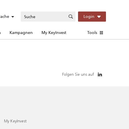
rache
Login
n
Kampagnen
My KeyInvest
Tools
Folgen Sie uns auf
My KeyInvest