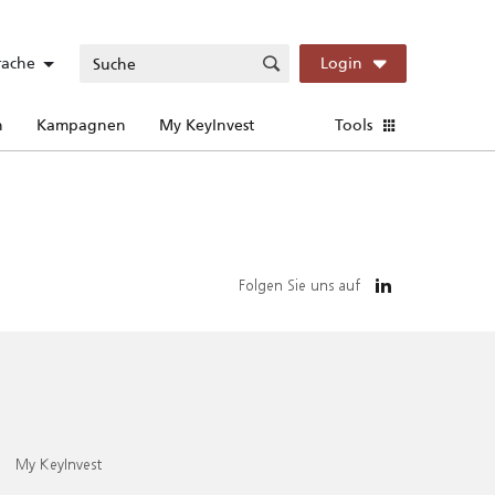
rache
Login
n
Kampagnen
My KeyInvest
Tools
Folgen Sie uns auf
My KeyInvest