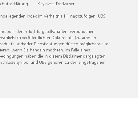
chutzerklärung
|
KeyInvest Disclaimer
undeliegenden Index im Verhältnis 1:1 nachzufolgen. UBS
und/oder deren Tochtergesellschaften, verbundenen
inschließlich veröffentlichter Dokumente (zusammen
 Produkte und/oder Dienstleistungen dürfen möglicherweise
ieren, wenn Sie handeln möchten. Im Falle eines
bedingungen haben die in diesem Disclaimer dargelegten
 Schlüsselsymbol und UBS gehören zu den eingetragenen