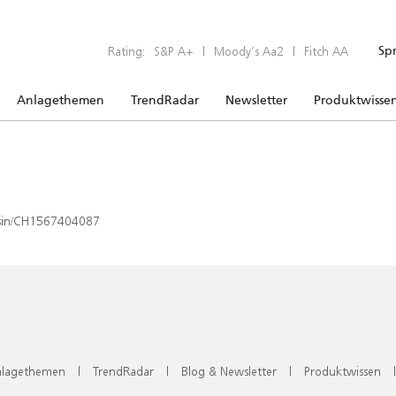
Rating:
S&P A+
|
Moody’s Aa2
|
Fitch AA
Sp
Anlagethemen
TrendRadar
Newsletter
Produktwisse
x/isin/CH1567404087
lagethemen
|
TrendRadar
|
Blog & Newsletter
|
Produktwissen
|