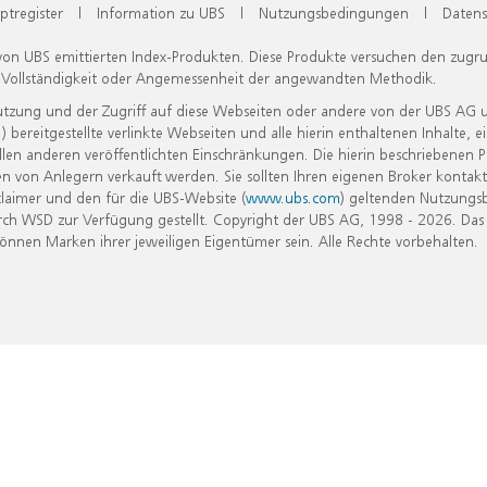
ptregister
|
Information zu UBS
|
Nutzungsbedingungen
|
Datens
 von UBS emittierten Index-Produkten. Diese Produkte versuchen den zugr
, Vollständigkeit oder Angemessenheit der angewandten Methodik.
Nutzung und der Zugriff auf diese Webseiten oder andere von der UBS AG 
eitgestellte verlinkte Webseiten und alle hierin enthaltenen Inhalte, e
allen anderen veröffentlichten Einschränkungen. Die hierin beschriebenen
n von Anlegern verkauft werden. Sie sollten Ihren eigenen Broker kontakt
laimer und den für die UBS-Website (
www.ubs.com
) geltenden Nutzungs
h WSD zur Verfügung gestellt. Copyright der UBS AG, 1998 - 2026. Das
nen Marken ihrer jeweiligen Eigentümer sein. Alle Rechte vorbehalten.