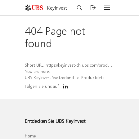
KeyInvest
404 Page not
found
Short URL:
https://keyinvest-ch.ubs.com/produkt/detail/index/isin/CH1567404202
You are here:
UBS KeyInvest Switzerland
Produktdetail
Folgen Sie uns auf
Entdecken Sie UBS KeyInvest
Home