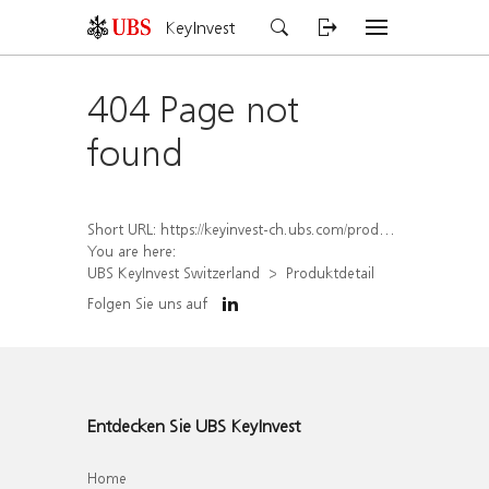
KeyInvest
404 Page not
found
Short URL:
https://keyinvest-ch.ubs.com/produkt/detail/index/isin/CH1567404434
You are here:
UBS KeyInvest Switzerland
Produktdetail
Folgen Sie uns auf
Entdecken Sie UBS KeyInvest
Home