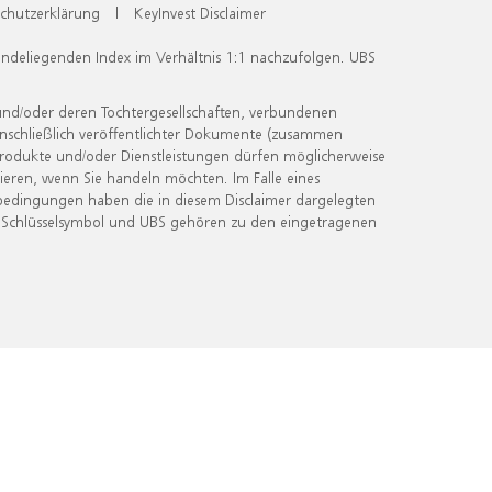
chutzerklärung
|
KeyInvest Disclaimer
undeliegenden Index im Verhältnis 1:1 nachzufolgen. UBS
und/oder deren Tochtergesellschaften, verbundenen
inschließlich veröffentlichter Dokumente (zusammen
 Produkte und/oder Dienstleistungen dürfen möglicherweise
ieren, wenn Sie handeln möchten. Im Falle eines
bedingungen haben die in diesem Disclaimer dargelegten
 Schlüsselsymbol und UBS gehören zu den eingetragenen