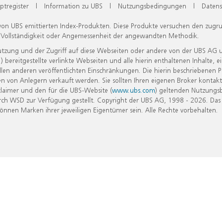
ptregister
|
Information zu UBS
|
Nutzungsbedingungen
|
Datens
 von UBS emittierten Index-Produkten. Diese Produkte versuchen den zugr
, Vollständigkeit oder Angemessenheit der angewandten Methodik.
Nutzung und der Zugriff auf diese Webseiten oder andere von der UBS AG 
eitgestellte verlinkte Webseiten und alle hierin enthaltenen Inhalte, e
allen anderen veröffentlichten Einschränkungen. Die hierin beschriebenen
n von Anlegern verkauft werden. Sie sollten Ihren eigenen Broker kontakt
laimer und den für die UBS-Website (
www.ubs.com
) geltenden Nutzungs
h WSD zur Verfügung gestellt. Copyright der UBS AG, 1998 - 2026. Das
nen Marken ihrer jeweiligen Eigentümer sein. Alle Rechte vorbehalten.