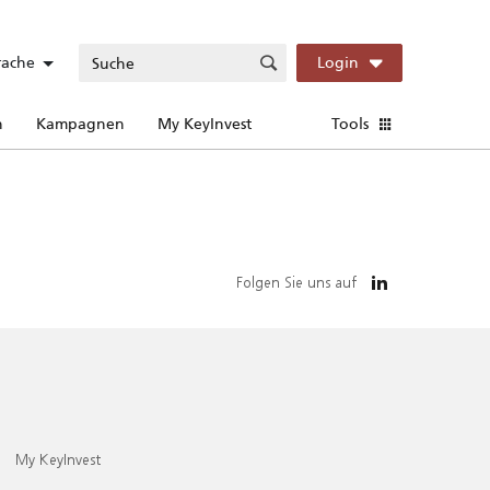
rache
Login
n
Kampagnen
My KeyInvest
Tools
Folgen Sie uns auf
My KeyInvest