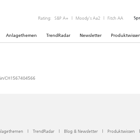
Rating:
S&P A+
|
Moody’s Aa2
|
Fitch AA
Sp
Anlagethemen
TrendRadar
Newsletter
Produktwisse
x/isin/CH1567404566
lagethemen
|
TrendRadar
|
Blog & Newsletter
|
Produktwissen
|