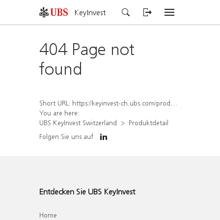
KeyInvest
404 Page not
found
Short URL:
https://keyinvest-ch.ubs.com/produkt/detail/index/isin/CH1567404616
You are here:
UBS KeyInvest Switzerland
Produktdetail
Folgen Sie uns auf
Entdecken Sie UBS KeyInvest
Home