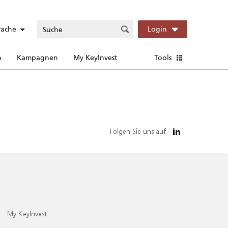
rache
Login
n
Kampagnen
My KeyInvest
Tools
Folgen Sie uns auf
My KeyInvest