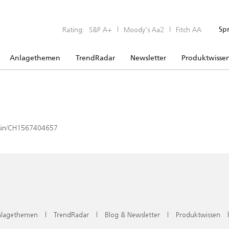
Rating:
S&P A+
|
Moody’s Aa2
|
Fitch AA
Sp
Anlagethemen
TrendRadar
Newsletter
Produktwisse
x/isin/CH1567404657
lagethemen
|
TrendRadar
|
Blog & Newsletter
|
Produktwissen
|