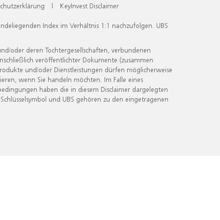
chutzerklärung
|
KeyInvest Disclaimer
undeliegenden Index im Verhältnis 1:1 nachzufolgen. UBS
und/oder deren Tochtergesellschaften, verbundenen
inschließlich veröffentlichter Dokumente (zusammen
 Produkte und/oder Dienstleistungen dürfen möglicherweise
ieren, wenn Sie handeln möchten. Im Falle eines
bedingungen haben die in diesem Disclaimer dargelegten
 Schlüsselsymbol und UBS gehören zu den eingetragenen