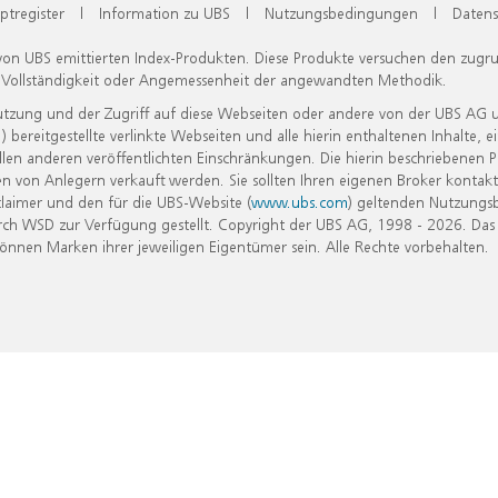
ptregister
|
Information zu UBS
|
Nutzungsbedingungen
|
Datens
 von UBS emittierten Index-Produkten. Diese Produkte versuchen den zugr
, Vollständigkeit oder Angemessenheit der angewandten Methodik.
Nutzung und der Zugriff auf diese Webseiten oder andere von der UBS AG 
eitgestellte verlinkte Webseiten und alle hierin enthaltenen Inhalte, e
allen anderen veröffentlichten Einschränkungen. Die hierin beschriebenen
n von Anlegern verkauft werden. Sie sollten Ihren eigenen Broker kontakt
laimer und den für die UBS-Website (
www.ubs.com
) geltenden Nutzungs
h WSD zur Verfügung gestellt. Copyright der UBS AG, 1998 - 2026. Das
nen Marken ihrer jeweiligen Eigentümer sein. Alle Rechte vorbehalten.