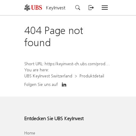
KeyInvest
404 Page not
found
Short URL:
https://keyinvest-ch.ubs.com/produkt/detail/index/isin/CH1567405357
You are here:
UBS KeyInvest Switzerland
Produktdetail
Folgen Sie uns auf
Entdecken Sie UBS KeyInvest
Home