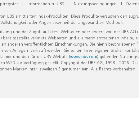
ptregister
|
Information zu UBS
|
Nutzungsbedingungen
|
Datens
 von UBS emittierten Index-Produkten. Diese Produkte versuchen den zugr
, Vollständigkeit oder Angemessenheit der angewandten Methodik.
Nutzung und der Zugriff auf diese Webseiten oder andere von der UBS AG 
eitgestellte verlinkte Webseiten und alle hierin enthaltenen Inhalte, e
allen anderen veröffentlichten Einschränkungen. Die hierin beschriebenen
n von Anlegern verkauft werden. Sie sollten Ihren eigenen Broker kontakt
laimer und den für die UBS-Website (
www.ubs.com
) geltenden Nutzungs
h WSD zur Verfügung gestellt. Copyright der UBS AG, 1998 - 2026. Das
nen Marken ihrer jeweiligen Eigentümer sein. Alle Rechte vorbehalten.