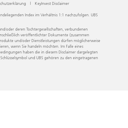
chutzerklärung
|
KeyInvest Disclaimer
undeliegenden Index im Verhältnis 1:1 nachzufolgen. UBS
und/oder deren Tochtergesellschaften, verbundenen
inschließlich veröffentlichter Dokumente (zusammen
 Produkte und/oder Dienstleistungen dürfen möglicherweise
ieren, wenn Sie handeln möchten. Im Falle eines
bedingungen haben die in diesem Disclaimer dargelegten
 Schlüsselsymbol und UBS gehören zu den eingetragenen