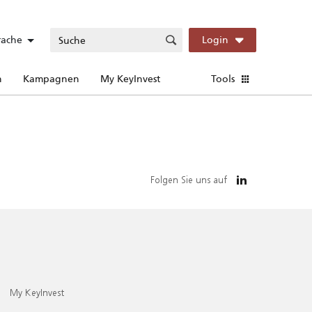
rache
Login
n
Kampagnen
My KeyInvest
Tools
Folgen Sie uns auf
My KeyInvest