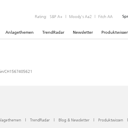
Rating:
S&P A+
|
Moody’s Aa2
|
Fitch AA
Sp
Anlagethemen
TrendRadar
Newsletter
Produktwisse
x/isin/CH1567405621
lagethemen
|
TrendRadar
|
Blog & Newsletter
|
Produktwissen
|