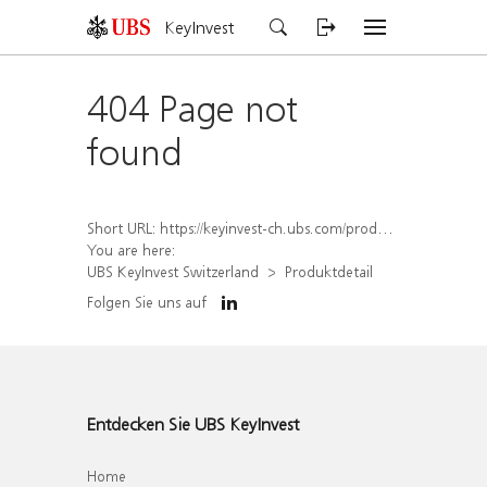
KeyInvest
404 Page not
found
Short URL:
https://keyinvest-ch.ubs.com/produkt/detail/index/isin/CH1567405720
You are here:
UBS KeyInvest Switzerland
Produktdetail
Folgen Sie uns auf
Entdecken Sie UBS KeyInvest
Home