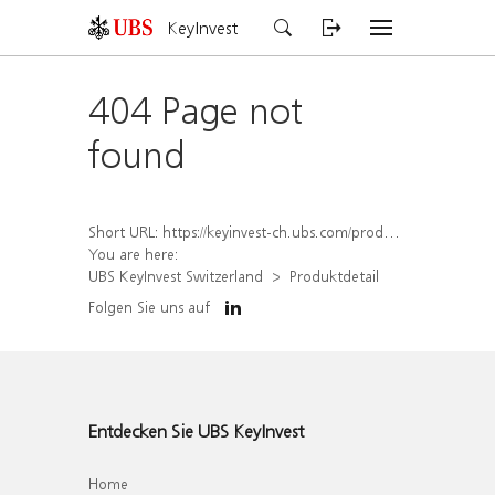
KeyInvest
404 Page not
found
Short URL:
https://keyinvest-ch.ubs.com/produkt/detail/index/isin/CH1567405803
You are here:
UBS KeyInvest Switzerland
Produktdetail
Folgen Sie uns auf
Entdecken Sie UBS KeyInvest
Home