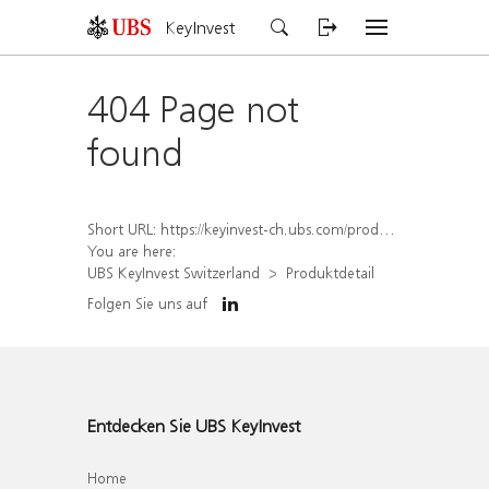
KeyInvest
404 Page not
found
Short URL:
https://keyinvest-ch.ubs.com/produkt/detail/index/isin/CH1567407114
You are here:
UBS KeyInvest Switzerland
Produktdetail
Folgen Sie uns auf
Entdecken Sie UBS KeyInvest
Home