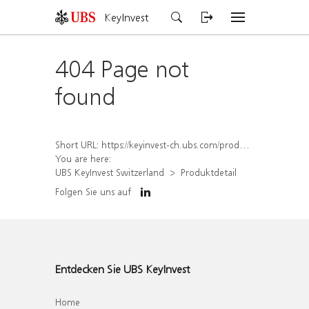
KeyInvest
404 Page not
found
Short URL:
https://keyinvest-ch.ubs.com/produkt/detail/index/isin/CH1567407338
You are here:
UBS KeyInvest Switzerland
Produktdetail
Folgen Sie uns auf
Entdecken Sie UBS KeyInvest
Home