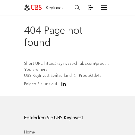
KeyInvest
404 Page not
found
Short URL:
https://keyinvest-ch.ubs.com/produkt/detail/index/isin/CH1567407478
You are here:
UBS KeyInvest Switzerland
Produktdetail
Folgen Sie uns auf
Entdecken Sie UBS KeyInvest
Home