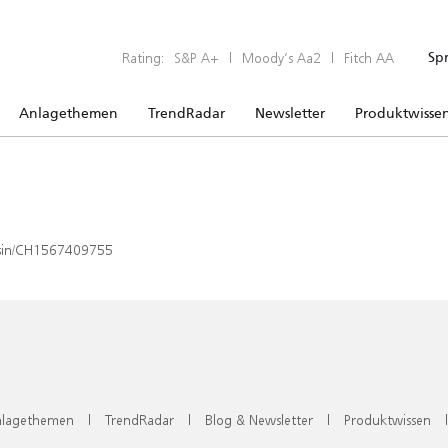
Rating:
S&P A+
|
Moody’s Aa2
|
Fitch AA
Sp
Anlagethemen
TrendRadar
Newsletter
Produktwisse
x/isin/CH1567409755
lagethemen
|
TrendRadar
|
Blog & Newsletter
|
Produktwissen
|