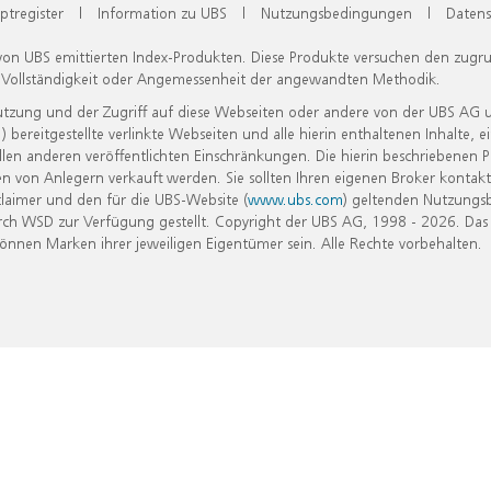
ptregister
|
Information zu UBS
|
Nutzungsbedingungen
|
Datens
 von UBS emittierten Index-Produkten. Diese Produkte versuchen den zugr
, Vollständigkeit oder Angemessenheit der angewandten Methodik.
Nutzung und der Zugriff auf diese Webseiten oder andere von der UBS AG 
eitgestellte verlinkte Webseiten und alle hierin enthaltenen Inhalte, e
allen anderen veröffentlichten Einschränkungen. Die hierin beschriebenen
n von Anlegern verkauft werden. Sie sollten Ihren eigenen Broker kontakt
laimer und den für die UBS-Website (
www.ubs.com
) geltenden Nutzungs
h WSD zur Verfügung gestellt. Copyright der UBS AG, 1998 - 2026. Das
nen Marken ihrer jeweiligen Eigentümer sein. Alle Rechte vorbehalten.