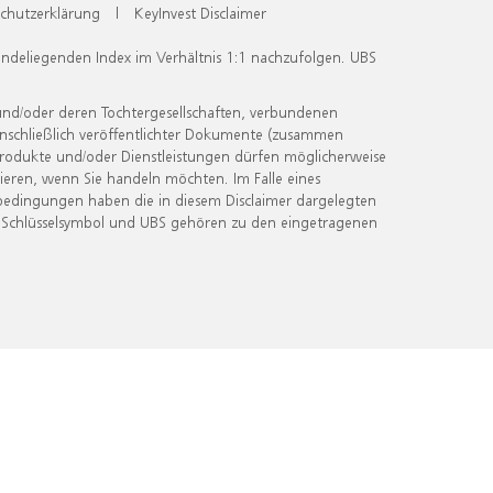
chutzerklärung
|
KeyInvest Disclaimer
undeliegenden Index im Verhältnis 1:1 nachzufolgen. UBS
und/oder deren Tochtergesellschaften, verbundenen
inschließlich veröffentlichter Dokumente (zusammen
 Produkte und/oder Dienstleistungen dürfen möglicherweise
ieren, wenn Sie handeln möchten. Im Falle eines
bedingungen haben die in diesem Disclaimer dargelegten
 Schlüsselsymbol und UBS gehören zu den eingetragenen