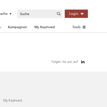
rache
Login
n
Kampagnen
My KeyInvest
Tools
Folgen Sie uns auf
My KeyInvest