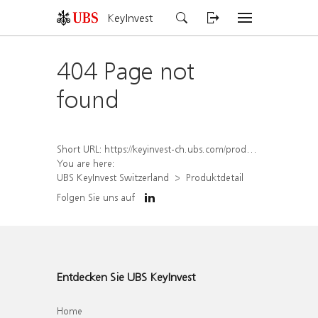
KeyInvest
404 Page not
found
Short URL:
https://keyinvest-ch.ubs.com/produkt/detail/index/isin/CH1567410787
You are here:
UBS KeyInvest Switzerland
Produktdetail
Folgen Sie uns auf
Entdecken Sie UBS KeyInvest
Home