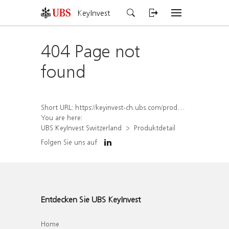
KeyInvest
404 Page not
found
Short URL:
https://keyinvest-ch.ubs.com/produkt/detail/index/isin/CH1567411207
You are here:
UBS KeyInvest Switzerland
Produktdetail
Folgen Sie uns auf
Entdecken Sie UBS KeyInvest
Home