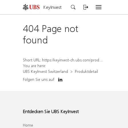
KeyInvest
404 Page not
found
Short URL:
https://keyinvest-ch.ubs.com/produkt/detail/index/isin/CH1567412031
You are here:
UBS KeyInvest Switzerland
Produktdetail
Folgen Sie uns auf
Entdecken Sie UBS KeyInvest
Home