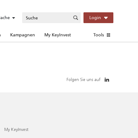
rache
Login
n
Kampagnen
My KeyInvest
Tools
Folgen Sie uns auf
My KeyInvest