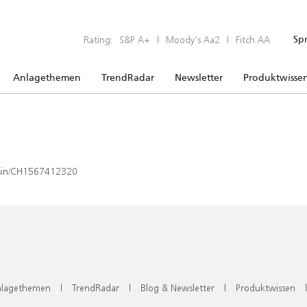
Rating:
S&P A+
|
Moody’s Aa2
|
Fitch AA
Sp
Anlagethemen
TrendRadar
Newsletter
Produktwisse
x/isin/CH1567412320
lagethemen
|
TrendRadar
|
Blog & Newsletter
|
Produktwissen
|