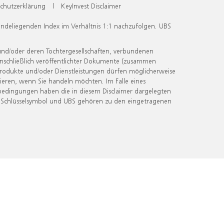
chutzerklärung
|
KeyInvest Disclaimer
undeliegenden Index im Verhältnis 1:1 nachzufolgen. UBS
und/oder deren Tochtergesellschaften, verbundenen
inschließlich veröffentlichter Dokumente (zusammen
 Produkte und/oder Dienstleistungen dürfen möglicherweise
ieren, wenn Sie handeln möchten. Im Falle eines
bedingungen haben die in diesem Disclaimer dargelegten
 Schlüsselsymbol und UBS gehören zu den eingetragenen