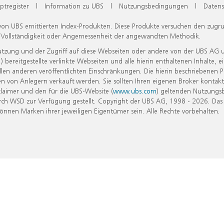
ptregister
|
Information zu UBS
|
Nutzungsbedingungen
|
Datens
 von UBS emittierten Index-Produkten. Diese Produkte versuchen den zugr
, Vollständigkeit oder Angemessenheit der angewandten Methodik.
Nutzung und der Zugriff auf diese Webseiten oder andere von der UBS AG 
eitgestellte verlinkte Webseiten und alle hierin enthaltenen Inhalte, e
allen anderen veröffentlichten Einschränkungen. Die hierin beschriebenen
n von Anlegern verkauft werden. Sie sollten Ihren eigenen Broker kontakt
laimer und den für die UBS-Website (
www.ubs.com
) geltenden Nutzungs
h WSD zur Verfügung gestellt. Copyright der UBS AG, 1998 - 2026. Das
nen Marken ihrer jeweiligen Eigentümer sein. Alle Rechte vorbehalten.