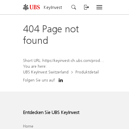
KeyInvest
404 Page not
found
Short URL:
https://keyinvest-ch.ubs.com/produkt/detail/index/isin/CH1567412692
You are here:
UBS KeyInvest Switzerland
Produktdetail
Folgen Sie uns auf
Entdecken Sie UBS KeyInvest
Home