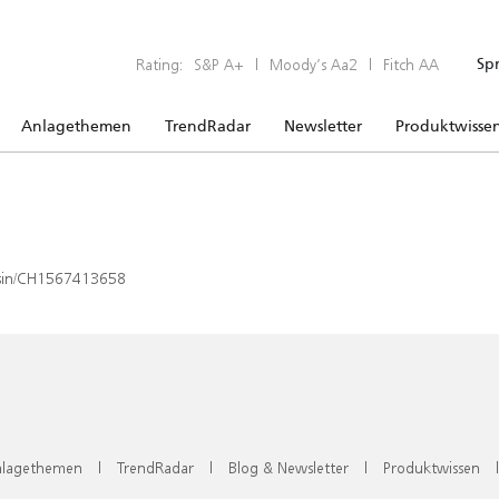
Rating:
S&P A+
|
Moody’s Aa2
|
Fitch AA
Sp
Anlagethemen
TrendRadar
Newsletter
Produktwisse
x/isin/CH1567413658
lagethemen
|
TrendRadar
|
Blog & Newsletter
|
Produktwissen
|