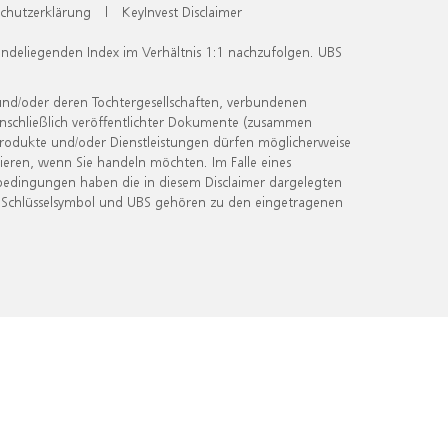
chutzerklärung
|
KeyInvest Disclaimer
undeliegenden Index im Verhältnis 1:1 nachzufolgen. UBS
und/oder deren Tochtergesellschaften, verbundenen
inschließlich veröffentlichter Dokumente (zusammen
 Produkte und/oder Dienstleistungen dürfen möglicherweise
ieren, wenn Sie handeln möchten. Im Falle eines
bedingungen haben die in diesem Disclaimer dargelegten
 Schlüsselsymbol und UBS gehören zu den eingetragenen