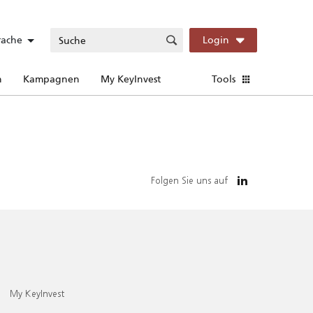
rache
Login
n
Kampagnen
My KeyInvest
Tools
Folgen Sie uns auf
My KeyInvest