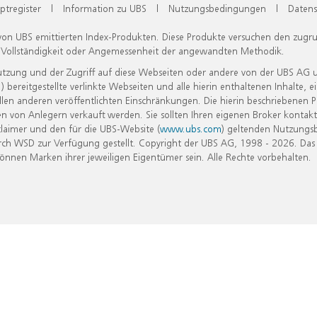
ptregister
|
Information zu UBS
|
Nutzungsbedingungen
|
Datens
 von UBS emittierten Index-Produkten. Diese Produkte versuchen den zugr
, Vollständigkeit oder Angemessenheit der angewandten Methodik.
Nutzung und der Zugriff auf diese Webseiten oder andere von der UBS AG 
eitgestellte verlinkte Webseiten und alle hierin enthaltenen Inhalte, e
allen anderen veröffentlichten Einschränkungen. Die hierin beschriebenen
n von Anlegern verkauft werden. Sie sollten Ihren eigenen Broker kontakt
laimer und den für die UBS-Website (
www.ubs.com
) geltenden Nutzungs
h WSD zur Verfügung gestellt. Copyright der UBS AG, 1998 - 2026. Das
nen Marken ihrer jeweiligen Eigentümer sein. Alle Rechte vorbehalten.