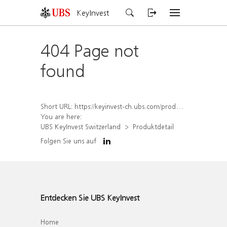
KeyInvest
404 Page not
found
Short URL:
https://keyinvest-ch.ubs.com/produkt/detail/index/isin/CH1567413708
You are here:
UBS KeyInvest Switzerland
Produktdetail
Folgen Sie uns auf
Entdecken Sie UBS KeyInvest
Home