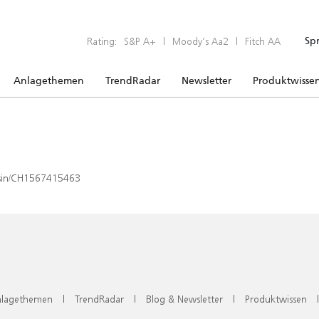
Rating:
S&P A+
|
Moody’s Aa2
|
Fitch AA
Sp
Anlagethemen
TrendRadar
Newsletter
Produktwisse
x/isin/CH1567415463
lagethemen
|
TrendRadar
|
Blog & Newsletter
|
Produktwissen
|