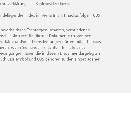
chutzerklärung
|
KeyInvest Disclaimer
undeliegenden Index im Verhältnis 1:1 nachzufolgen. UBS
und/oder deren Tochtergesellschaften, verbundenen
inschließlich veröffentlichter Dokumente (zusammen
 Produkte und/oder Dienstleistungen dürfen möglicherweise
ieren, wenn Sie handeln möchten. Im Falle eines
bedingungen haben die in diesem Disclaimer dargelegten
 Schlüsselsymbol und UBS gehören zu den eingetragenen