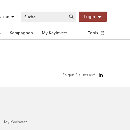
rache
Login
n
Kampagnen
My KeyInvest
Tools
Folgen Sie uns auf
My KeyInvest