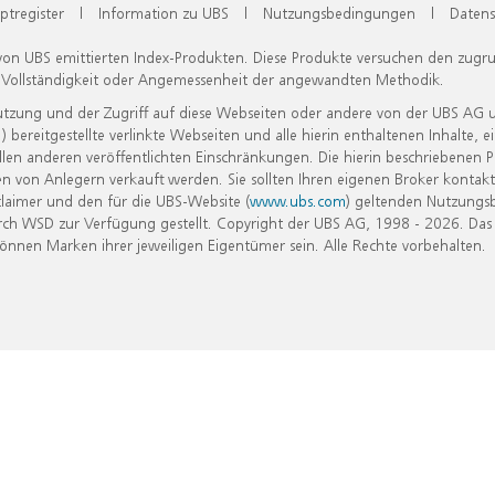
ptregister
|
Information zu UBS
|
Nutzungsbedingungen
|
Datens
 von UBS emittierten Index-Produkten. Diese Produkte versuchen den zugr
, Vollständigkeit oder Angemessenheit der angewandten Methodik.
Nutzung und der Zugriff auf diese Webseiten oder andere von der UBS AG 
eitgestellte verlinkte Webseiten und alle hierin enthaltenen Inhalte, e
allen anderen veröffentlichten Einschränkungen. Die hierin beschriebenen
n von Anlegern verkauft werden. Sie sollten Ihren eigenen Broker kontakt
laimer und den für die UBS-Website (
www.ubs.com
) geltenden Nutzungs
h WSD zur Verfügung gestellt. Copyright der UBS AG, 1998 - 2026. Das
nen Marken ihrer jeweiligen Eigentümer sein. Alle Rechte vorbehalten.