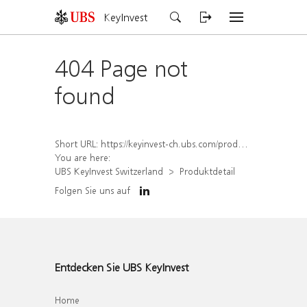
KeyInvest
404 Page not
found
Short URL:
https://keyinvest-ch.ubs.com/produkt/detail/index/isin/CH1567415695
You are here:
UBS KeyInvest Switzerland
Produktdetail
Folgen Sie uns auf
Entdecken Sie UBS KeyInvest
Home