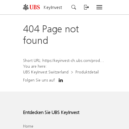
KeyInvest
404 Page not
found
Short URL:
https://keyinvest-ch.ubs.com/produkt/detail/index/isin/CH1567415901
You are here:
UBS KeyInvest Switzerland
Produktdetail
Folgen Sie uns auf
Entdecken Sie UBS KeyInvest
Home