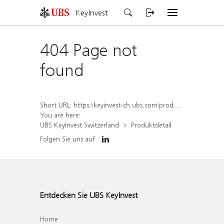
KeyInvest
404 Page not
found
Short URL:
https://keyinvest-ch.ubs.com/produkt/detail/index/isin/CH1567417477
You are here:
UBS KeyInvest Switzerland
Produktdetail
Folgen Sie uns auf
Entdecken Sie UBS KeyInvest
Home