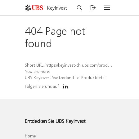
KeyInvest
404 Page not
found
Short URL:
https://keyinvest-ch.ubs.com/produkt/detail/index/isin/CH1567418590
You are here:
UBS KeyInvest Switzerland
Produktdetail
Folgen Sie uns auf
Entdecken Sie UBS KeyInvest
Home