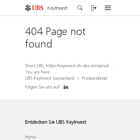
KeyInvest
404 Page not
found
Short URL:
https://keyinvest-ch.ubs.com/produkt/detail/index/isin/CH1567418608
You are here:
UBS KeyInvest Switzerland
Produktdetail
Folgen Sie uns auf
Entdecken Sie UBS KeyInvest
Home