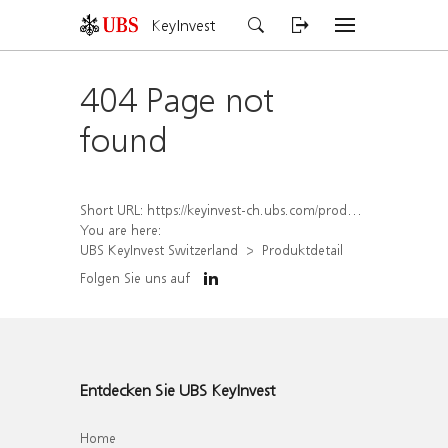
KeyInvest
404 Page not
found
Short URL:
https://keyinvest-ch.ubs.com/produkt/detail/index/isin/CH1567418632
You are here:
UBS KeyInvest Switzerland
Produktdetail
Folgen Sie uns auf
Entdecken Sie UBS KeyInvest
Home