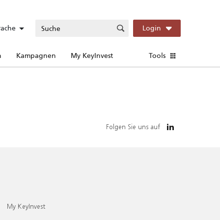
rache
Login
n
Kampagnen
My KeyInvest
Tools
Folgen Sie uns auf
My KeyInvest