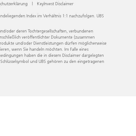
chutzerklärung
|
KeyInvest Disclaimer
undeliegenden Index im Verhältnis 1:1 nachzufolgen. UBS
und/oder deren Tochtergesellschaften, verbundenen
inschließlich veröffentlichter Dokumente (zusammen
 Produkte und/oder Dienstleistungen dürfen möglicherweise
ieren, wenn Sie handeln möchten. Im Falle eines
bedingungen haben die in diesem Disclaimer dargelegten
 Schlüsselsymbol und UBS gehören zu den eingetragenen