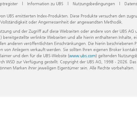
ptregister
|
Information zu UBS
|
Nutzungsbedingungen
|
Datens
 von UBS emittierten Index-Produkten. Diese Produkte versuchen den zugr
, Vollständigkeit oder Angemessenheit der angewandten Methodik.
Nutzung und der Zugriff auf diese Webseiten oder andere von der UBS AG 
eitgestellte verlinkte Webseiten und alle hierin enthaltenen Inhalte, e
allen anderen veröffentlichten Einschränkungen. Die hierin beschriebenen
n von Anlegern verkauft werden. Sie sollten Ihren eigenen Broker kontakt
laimer und den für die UBS-Website (
www.ubs.com
) geltenden Nutzungs
h WSD zur Verfügung gestellt. Copyright der UBS AG, 1998 - 2026. Das
nen Marken ihrer jeweiligen Eigentümer sein. Alle Rechte vorbehalten.