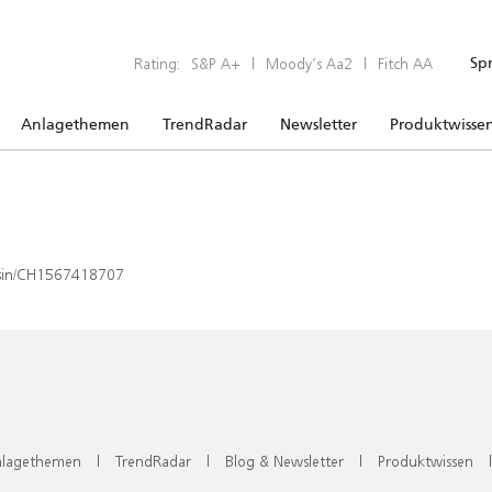
Rating:
S&P A+
|
Moody’s Aa2
|
Fitch AA
Sp
Anlagethemen
TrendRadar
Newsletter
Produktwisse
x/isin/CH1567418707
lagethemen
|
TrendRadar
|
Blog & Newsletter
|
Produktwissen
|