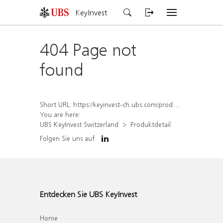
KeyInvest
404 Page not
found
Short URL:
https://keyinvest-ch.ubs.com/produkt/detail/index/isin/CH1567418830
You are here:
UBS KeyInvest Switzerland
Produktdetail
Folgen Sie uns auf
Entdecken Sie UBS KeyInvest
Home