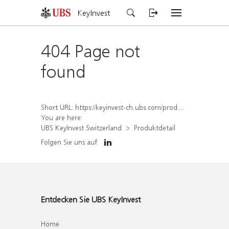
KeyInvest
404 Page not
found
Short URL:
https://keyinvest-ch.ubs.com/produkt/detail/index/isin/CH1567418939
You are here:
UBS KeyInvest Switzerland
Produktdetail
Folgen Sie uns auf
Entdecken Sie UBS KeyInvest
Home