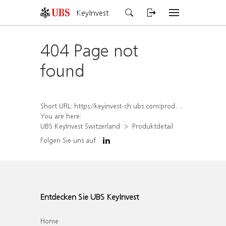
KeyInvest
404 Page not
found
Short URL:
https://keyinvest-ch.ubs.com/produkt/detail/index/isin/CH1567419010
You are here:
UBS KeyInvest Switzerland
Produktdetail
Folgen Sie uns auf
Entdecken Sie UBS KeyInvest
Home