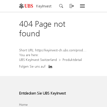
KeyInvest
404 Page not
found
Short URL:
https://keyinvest-ch.ubs.com/produkt/detail/index/isin/CH1567420471
You are here:
UBS KeyInvest Switzerland
Produktdetail
Folgen Sie uns auf
Entdecken Sie UBS KeyInvest
Home