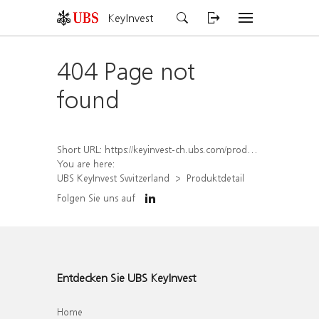
KeyInvest
404 Page not
found
Short URL:
https://keyinvest-ch.ubs.com/produkt/detail/index/isin/CH1567422121
You are here:
UBS KeyInvest Switzerland
Produktdetail
Folgen Sie uns auf
Entdecken Sie UBS KeyInvest
Home